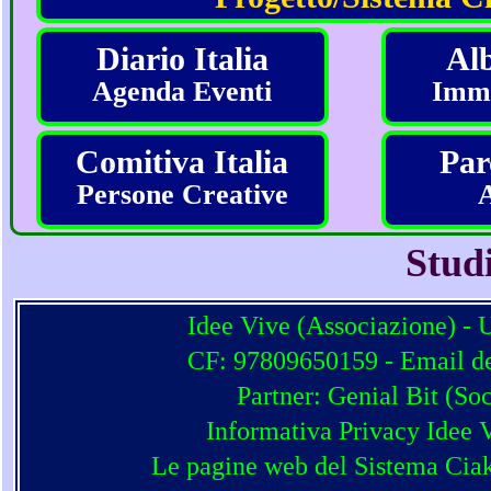
Diario Italia
Alb
Agenda Eventi
Imma
Comitiva Italia
Par
Persone Creative
Stud
Idee Vive (Associazione) - 
CF: 97809650159 - Email del
Partner:
Genial Bit
(
Soc
Informativa Privacy Idee 
Le pagine web del Sistema Ciak